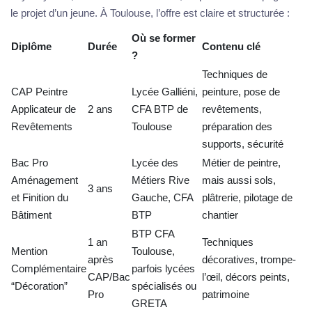
le projet d’un jeune. À Toulouse, l’offre est claire et structurée :
Où se former
Diplôme
Durée
Contenu clé
?
Techniques de
CAP Peintre
Lycée Galliéni,
peinture, pose de
Applicateur de
2 ans
CFA BTP de
revêtements,
Revêtements
Toulouse
préparation des
supports, sécurité
Bac Pro
Lycée des
Métier de peintre,
Aménagement
Métiers Rive
mais aussi sols,
3 ans
et Finition du
Gauche, CFA
plâtrerie, pilotage de
Bâtiment
BTP
chantier
BTP CFA
1 an
Techniques
Mention
Toulouse,
après
décoratives, trompe-
Complémentaire
parfois lycées
CAP/Bac
l’œil, décors peints,
“Décoration”
spécialisés ou
Pro
patrimoine
GRETA