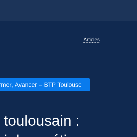
Articles
ormer, Avancer – BTP Toulouse
toulousain :