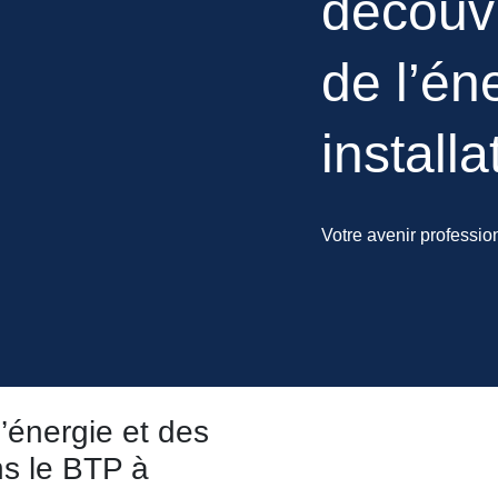
découvr
de l’én
install
Votre avenir profession
’énergie et des
ns le BTP à