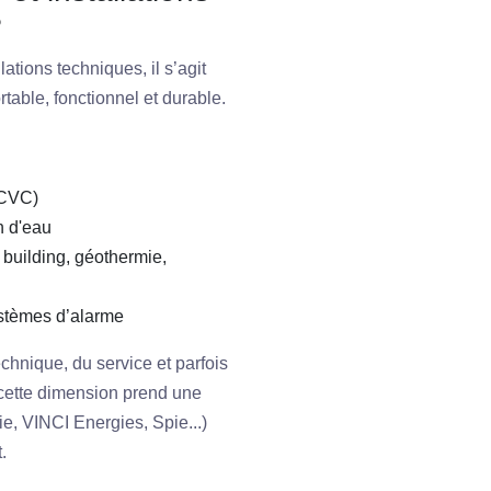
?
ations techniques, il s’agit
table, fonctionnel et durable.
 (CVC)
on d'eau
building, géothermie,
ystèmes d’alarme
echnique, du service et parfois
, cette dimension prend une
e, VINCI Energies, Spie...)
.