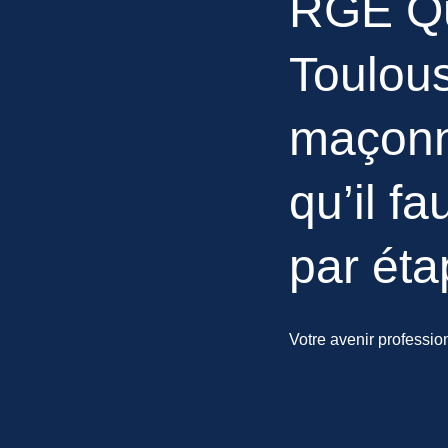
RGE Qu
Toulou
maçonne
qu’il fa
par éta
Votre avenir profession