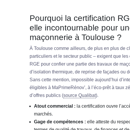
Pourquoi la certification R
elle incontournable pour un
maçonnerie à Toulouse ?
À Toulouse comme ailleurs, de plus en plus de cli
particuliers et le secteur public – exigent que les
RGE pour confier une partie des travaux de maçon
d’isolation thermique, de reprise de façades ou 
Sans cette mention, impossible aujourd’hui d’inte
éligibles à MaPrimeRénov’, à l’éco-prêt à taux z
d’offres publics (
source Qualibat
).
Atout commercial :
la certification ouvre l’ac
marchés.
Gage de compétences :
elle atteste du respe
termes de qualité de travaux, de finances et de