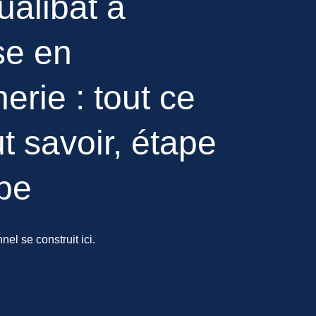
alibat à
se en
rie : tout ce
ut savoir, étape
pe
nel se construit ici.